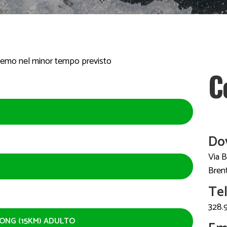
eremo nel minor tempo previsto
C
Do
Via 
Brent
Tel
328.